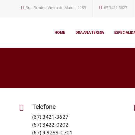
Rua Firmino Vieira de Matos, 1189
67 3421-3627
HOME
DRA ANA TERESA
ESPECIALID
Telefone
(67) 3421-3627
(67) 3422-0202
(67) 9 9259-0701