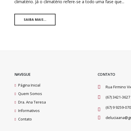
climatério. Já o climatério refere-se a todo uma fase que...
SAIBA MAIS...
NAVEGUE
CONTATO
Página Inicial
Rua Firmino Vi
Quem Somos
(67) 3421-3627
Dra. Ana Teresa
(67) 9 9259-07
Informativos
deluciaana@g
Contato