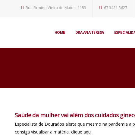
Rua Firmino Vieira de Matos, 1189
67 3421-3627
HOME
DRA ANA TERESA
ESPECIALID
Saúde da mulher vai além dos cuidados ginec
Especialista de Dourados alerta que mesmo na pandemia a
consiga visualisar a matéria, clique aqui.